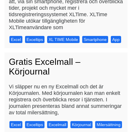
att, via sin smartphone, registrera och överblicka
tider, projekt och mycket mer i
tidsregistreringssystemet XLTime. XLTime
Mobile utökar tillgängligheten för
XLTimeanvändare som
Excel
Exceltips
XL TIME Mobile
Smartphone
App
Gratis Excelmall –
Körjournal
Vi släpper nu en ny Excelmall och det är
Körjournalen. Med körjournalen kan man enkelt
registrera och överblicka resor i tjänsten. I
journalen presenteras bland annat summeringar
av total milersättning,
Excel
Exceltips
Excelmall
Körjournal
Milersättning