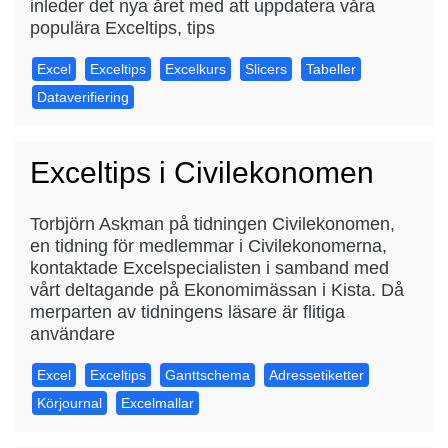
inleder det nya året med att uppdatera våra
populära Exceltips, tips
Excel
Exceltips
Excelkurs
Slicers
Tabeller
Dataverifiering
Exceltips i Civilekonomen
Torbjörn Askman på tidningen Civilekonomen,
en tidning för medlemmar i Civilekonomerna,
kontaktade Excelspecialisten i samband med
vårt deltagande på Ekonomimässan i Kista. Då
merparten av tidningens läsare är flitiga
användare
Excel
Exceltips
Ganttschema
Adressetiketter
Körjournal
Excelmallar