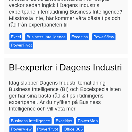
veckor sedan ingick i Dagens Industris
expertpanel i tematidning Business Intelligence?
Misströsta inte, här kommer våra bästa tips och
råd från expertpanelen till
Excel
Business Intelligence
Exceltips
PowerView
PowerPivot
BI-experter i Dagens Industri
Idag släpper Dagens Industri tematidning
Business Intelligence (BI) och Excelspecialisten
ger här sina bästa råd & tips i tidningens
expertpanel. Är du nyfiken på Business
Intelligence och vill veta mer
Business Intelligence
Exceltips
PowerMap
PowerView
PowerPivot
Office 365