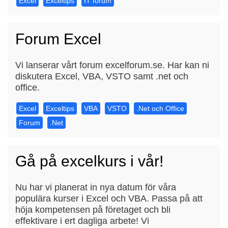
Excel
Exceltips
IT forum
Forum Excel
Vi lanserar vårt forum excelforum.se. Har kan ni
diskutera Excel, VBA, VSTO samt .net och
office.
Excel
Exceltips
VBA
VSTO
.Net och Office
Forum
.Net
Gå på excelkurs i vår!
Nu har vi planerat in nya datum för våra
populära kurser i Excel och VBA. Passa på att
höja kompetensen på företaget och bli
effektivare i ert dagliga arbete! Vi