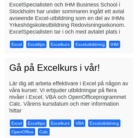
ExcelSpecialisten och IHM Business School i
Stockholm har under sommaren ingått ett avtal
avseende Excel-utbildning som en del av IHMs
Yrkeshögskoleutbildning Redovisningsekonom.
ExcelSpecialisten tar i och med avtalet plats i
Excel
Exceltips
Excelkurs
Excelutbildning
IHM
Gå på Excelkurs i vår!
Lär dig att arbeta effektivare i Excel på någon av
våra kurser. Vi erbjuder utbildningar på flera
nivåer i Excel, VBA och OpenOfficeprogrammet
Calc. Vårens kursdatum och mer information
hittar
Excel
Exceltips
Excelkurs
VBA
Excelutbildning
OpenOffice
Calc