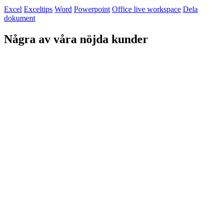
Excel
Exceltips
Word
Powerpoint
Office live workspace
Dela
dokument
Några av våra nöjda kunder