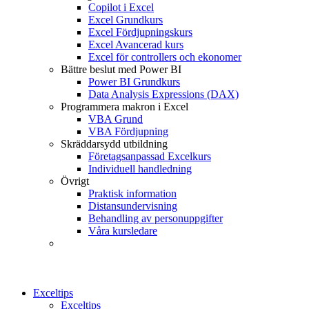
Copilot i Excel
Excel Grundkurs
Excel Fördjupningskurs
Excel Avancerad kurs
Excel för controllers och ekonomer
Bättre beslut med Power BI
Power BI Grundkurs
Data Analysis Expressions (DAX)
Programmera makron i Excel
VBA Grund
VBA Fördjupning
Skräddarsydd utbildning
Företagsanpassad Excelkurs
Individuell handledning
Övrigt
Praktisk information
Distansundervisning
Behandling av personuppgifter
Våra kursledare
Exceltips
Exceltips