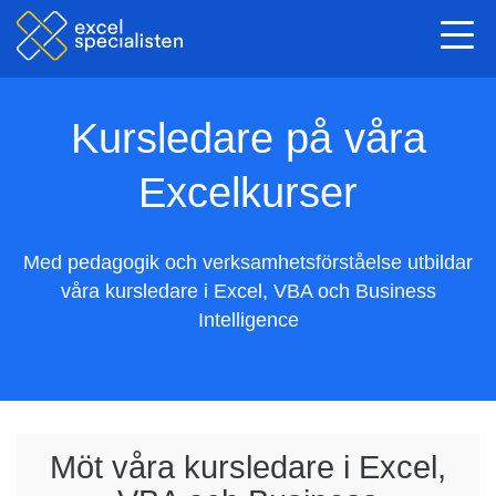
Togg
navi
Kursledare på våra
Excelkurser
Med pedagogik och verksamhetsförståelse utbildar
våra kursledare i Excel, VBA och Business
Intelligence
Möt våra kursledare i Excel,