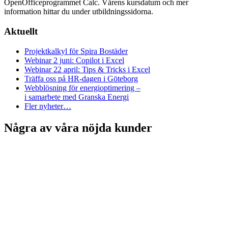
OpenOfficeprogrammet Calc. Vårens kursdatum och mer
information hittar du under utbildningssidorna.
Aktuellt
Projektkalkyl för Spira Bostäder
Webinar 2 juni: Copilot i Excel
Webinar 22 april: Tips & Tricks i Excel
Träffa oss på HR-dagen i Göteborg
Webblösning för energioptimering –
i samarbete med Granska Energi
Fler nyheter…
Några av våra nöjda kunder