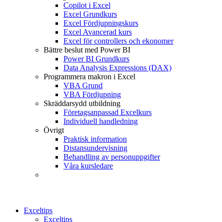
Copilot i Excel
Excel Grundkurs
Excel Fördjupningskurs
Excel Avancerad kurs
Excel för controllers och ekonomer
Bättre beslut med Power BI
Power BI Grundkurs
Data Analysis Expressions (DAX)
Programmera makron i Excel
VBA Grund
VBA Fördjupning
Skräddarsydd utbildning
Företagsanpassad Excelkurs
Individuell handledning
Övrigt
Praktisk information
Distansundervisning
Behandling av personuppgifter
Våra kursledare
Exceltips
Exceltips