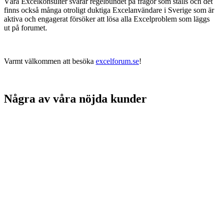
Våra Excelkonsulter svarar regelbundet på frågor som ställs och det
finns också många otroligt duktiga Excelanvändare i Sverige som är
aktiva och engagerat försöker att lösa alla Excelproblem som läggs
ut på forumet.
Varmt välkommen att besöka
excelforum.se
!
Några av våra nöjda kunder