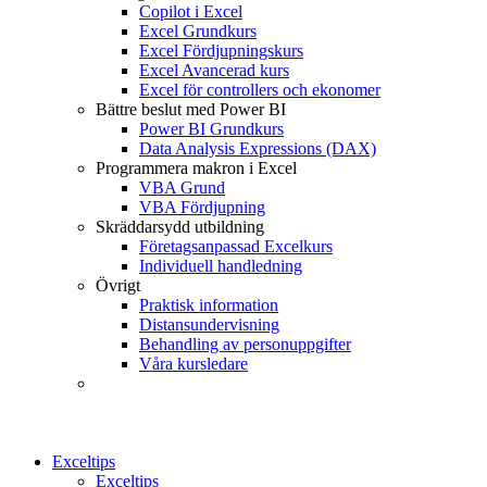
Copilot i Excel
Excel Grundkurs
Excel Fördjupningskurs
Excel Avancerad kurs
Excel för controllers och ekonomer
Bättre beslut med Power BI
Power BI Grundkurs
Data Analysis Expressions (DAX)
Programmera makron i Excel
VBA Grund
VBA Fördjupning
Skräddarsydd utbildning
Företagsanpassad Excelkurs
Individuell handledning
Övrigt
Praktisk information
Distansundervisning
Behandling av personuppgifter
Våra kursledare
Exceltips
Exceltips