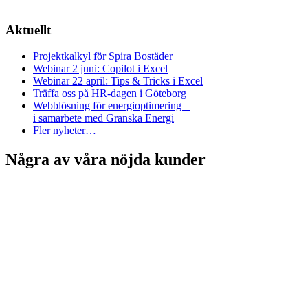
Aktuellt
Projektkalkyl för Spira Bostäder
Webinar 2 juni: Copilot i Excel
Webinar 22 april: Tips & Tricks i Excel
Träffa oss på HR-dagen i Göteborg
Webblösning för energioptimering –
i samarbete med Granska Energi
Fler nyheter…
Några av våra nöjda kunder