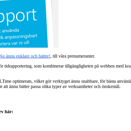
Nu
änn
u
enkl
are
o
ch
bättre!
, till våra prenumeranter.
 för tidrapportering, som kombinerar tillgängligheten på webben med kr
 XLTime optimerats, vilket gör verktyget ännu snabbare, för bästa anvä
för att ännu bättre passa olika typer av verksamheter och önskemål.
rev här: