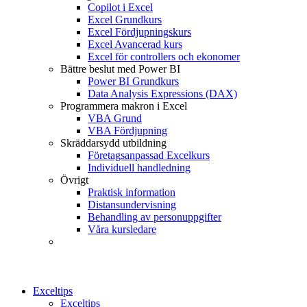
Copilot i Excel
Excel Grundkurs
Excel Fördjupningskurs
Excel Avancerad kurs
Excel för controllers och ekonomer
Bättre beslut med Power BI
Power BI Grundkurs
Data Analysis Expressions (DAX)
Programmera makron i Excel
VBA Grund
VBA Fördjupning
Skräddarsydd utbildning
Företagsanpassad Excelkurs
Individuell handledning
Övrigt
Praktisk information
Distansundervisning
Behandling av personuppgifter
Våra kursledare
Exceltips
Exceltips