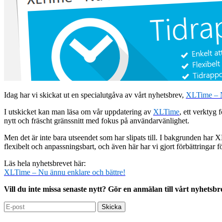
Idag har vi skickat ut en specialutgåva av vårt nyhetsbrev,
X
LTime
–
I utskicket kan man läsa om vår uppdatering av
XLTime
, ett verktyg
nytt och fräscht gränssnitt med fokus på användarvänlighet.
Men det är inte bara utseendet som har slipats till. I bakgrunden har
flexibelt och anpassningsbart, och även här har vi gjort förbättringar 
Läs hela nyhetsbrevet här:
X
LTime
–
Nu
ä
nnu
enkl
are
o
ch
bät
tre!
Vill du inte missa senaste nytt?
Gör en anmälan till vårt nyhetsb