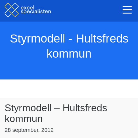
Togg
navi
Styrmodell - Hultsfreds
kommun
Styrmodell – Hultsfreds
kommun
28 september, 2012