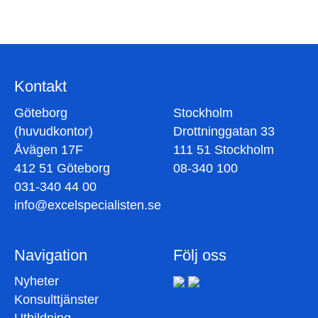
Bli kontaktad av oss
Fyll i formuläret så kontaktar vi dig
Kontakt
Göteborg
Stockholm
(huvudkontor)
Drottninggatan 33
Åvägen 17F
111 51 Stockholm
412 51 Göteborg
08-340 100
031-340 44 00
info@excelspecialisten.se
Navigation
Följ oss
Nyheter
Konsulttjänster
Utbildning