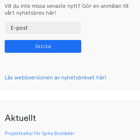
Vill du inte missa senaste nytt? Gör en anmälan till
vårt nyhetsbrev här!
Läs
web
bversionen
a
v
n
yhetsbrevet
här!
Aktuellt
Projektkalkyl för Spira Bostäder