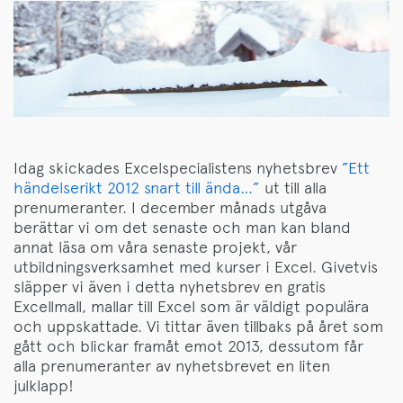
Idag skickades Excelspecialistens nyhetsbrev
”Ett
hän
delserikt
2
012
snart
till
ända…”
ut till alla
prenumeranter. I december månads utgåva
berättar vi om det senaste och man kan bland
annat läsa om våra senaste projekt, vår
utbildningsverksamhet med kurser i Excel. Givetvis
släpper vi även i detta nyhetsbrev en gratis
Excellmall, mallar till Excel som är väldigt populära
och uppskattade. Vi tittar även tillbaks på året som
gått och blickar framåt emot 2013, dessutom får
alla prenumeranter av nyhetsbrevet en liten
julklapp!