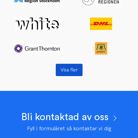
Visa fler
Bli kontaktad av oss
Fyll i formuläret så kontaktar vi dig