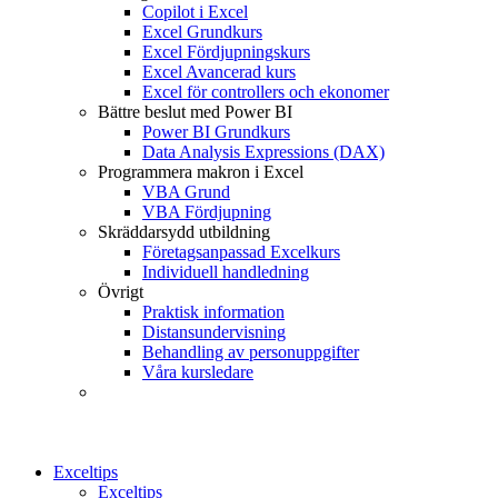
Copilot i Excel
Excel Grundkurs
Excel Fördjupningskurs
Excel Avancerad kurs
Excel för controllers och ekonomer
Bättre beslut med Power BI
Power BI Grundkurs
Data Analysis Expressions (DAX)
Programmera makron i Excel
VBA Grund
VBA Fördjupning
Skräddarsydd utbildning
Företagsanpassad Excelkurs
Individuell handledning
Övrigt
Praktisk information
Distansundervisning
Behandling av personuppgifter
Våra kursledare
Exceltips
Exceltips