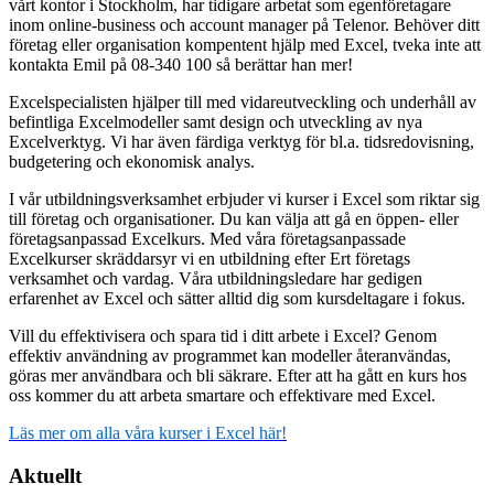
vårt kontor i Stockholm, har tidigare arbetat som egenföretagare
inom online-business och account manager på Telenor. Behöver ditt
företag eller organisation kompentent hjälp med Excel, tveka inte att
kontakta Emil på 08-340 100 så berättar han mer!
Excelspecialisten hjälper till med vidareutveckling och underhåll av
befintliga Excelmodeller samt design och utveckling av nya
Excelverktyg. Vi har även färdiga verktyg för bl.a. tidsredovisning,
budgetering och ekonomisk analys.
I vår utbildningsverksamhet erbjuder vi kurser i Excel som riktar sig
till företag och organisationer. Du kan välja att gå en öppen- eller
företagsanpassad Excelkurs. Med våra företagsanpassade
Excelkurser skräddarsyr vi en utbildning efter Ert företags
verksamhet och vardag. Våra utbildningsledare har gedigen
erfarenhet av Excel och sätter alltid dig som kursdeltagare i fokus.
Vill du effektivisera och spara tid i ditt arbete i Excel? Genom
effektiv användning av programmet kan modeller återanvändas,
göras mer användbara och bli säkrare. Efter att ha gått en kurs hos
oss kommer du att arbeta smartare och effektivare med Excel.
Läs mer om alla våra kurser i Excel här!
Aktuellt