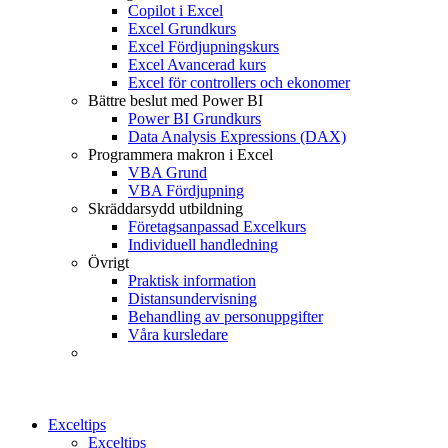
Copilot i Excel
Excel Grundkurs
Excel Fördjupningskurs
Excel Avancerad kurs
Excel för controllers och ekonomer
Bättre beslut med Power BI
Power BI Grundkurs
Data Analysis Expressions (DAX)
Programmera makron i Excel
VBA Grund
VBA Fördjupning
Skräddarsydd utbildning
Företagsanpassad Excelkurs
Individuell handledning
Övrigt
Praktisk information
Distansundervisning
Behandling av personuppgifter
Våra kursledare
Exceltips
Exceltips