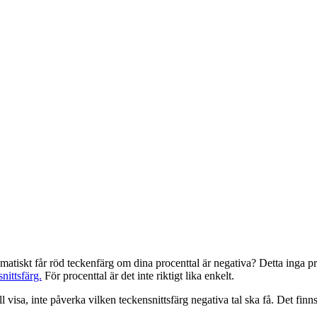
omatiskt får röd teckenfärg om dina procenttal är negativa? Detta inga pr
nittsfärg.
För procenttal är det inte riktigt lika enkelt.
l visa, inte påverka vilken teckensnittsfärg negativa tal ska få. Det fin