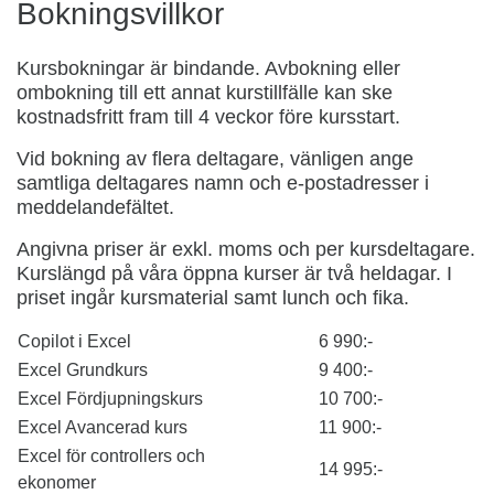
Bokningsvillkor
Kursbokningar är bindande. Avbokning eller
ombokning till ett annat kurstillfälle kan ske
kostnadsfritt fram till 4 veckor före kursstart.
Vid bokning av flera deltagare, vänligen ange
samtliga deltagares namn och e-postadresser i
meddelandefältet.
Angivna priser är exkl. moms och per kursdeltagare.
Kurslängd på våra öppna kurser är två heldagar. I
priset ingår kursmaterial samt lunch och fika.
Copilot i Excel
6 990:-
Excel Grundkurs
9 400:-
Excel Fördjupningskurs
10 700:-
Excel Avancerad kurs
11 900:-
Excel för controllers och
14 995:-
ekonomer