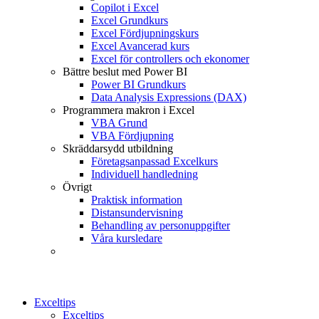
Copilot i Excel
Excel Grundkurs
Excel Fördjupningskurs
Excel Avancerad kurs
Excel för controllers och ekonomer
Bättre beslut med Power BI
Power BI Grundkurs
Data Analysis Expressions (DAX)
Programmera makron i Excel
VBA Grund
VBA Fördjupning
Skräddarsydd utbildning
Företagsanpassad Excelkurs
Individuell handledning
Övrigt
Praktisk information
Distansundervisning
Behandling av personuppgifter
Våra kursledare
Exceltips
Exceltips