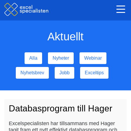
Togg
navi
Aktuellt
Alla
Nyheter
Webinar
Nyhetsbrev
Jobb
Exceltips
Databasprogram till Hager
Excelspecialisten har tillsammans med Hager
tagit fram ett nytt effektivt databasprogram och