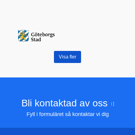
Visa fler
Bli kontaktad av oss
Fyll i formuläret så kontaktar vi dig