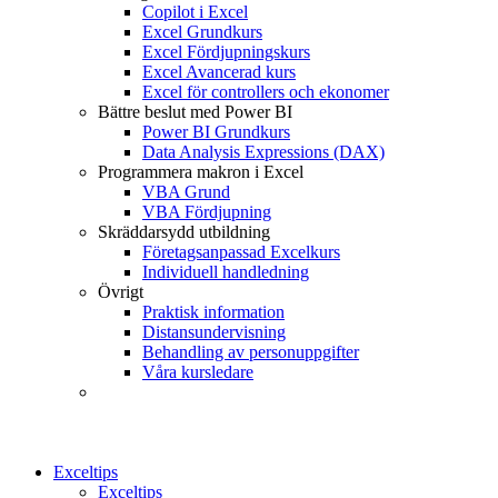
Copilot i Excel
Excel Grundkurs
Excel Fördjupningskurs
Excel Avancerad kurs
Excel för controllers och ekonomer
Bättre beslut med Power BI
Power BI Grundkurs
Data Analysis Expressions (DAX)
Programmera makron i Excel
VBA Grund
VBA Fördjupning
Skräddarsydd utbildning
Företagsanpassad Excelkurs
Individuell handledning
Övrigt
Praktisk information
Distansundervisning
Behandling av personuppgifter
Våra kursledare
Exceltips
Exceltips