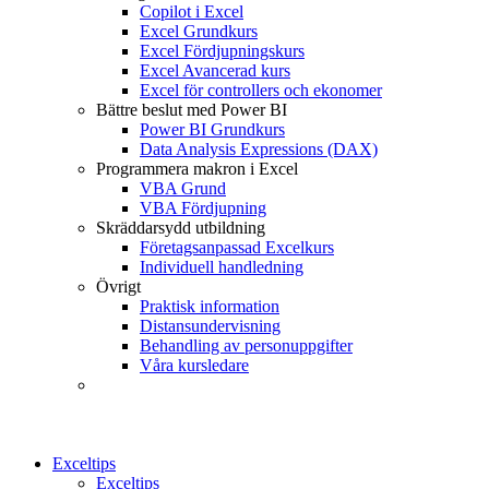
Copilot i Excel
Excel Grundkurs
Excel Fördjupningskurs
Excel Avancerad kurs
Excel för controllers och ekonomer
Bättre beslut med Power BI
Power BI Grundkurs
Data Analysis Expressions (DAX)
Programmera makron i Excel
VBA Grund
VBA Fördjupning
Skräddarsydd utbildning
Företagsanpassad Excelkurs
Individuell handledning
Övrigt
Praktisk information
Distansundervisning
Behandling av personuppgifter
Våra kursledare
Exceltips
Exceltips