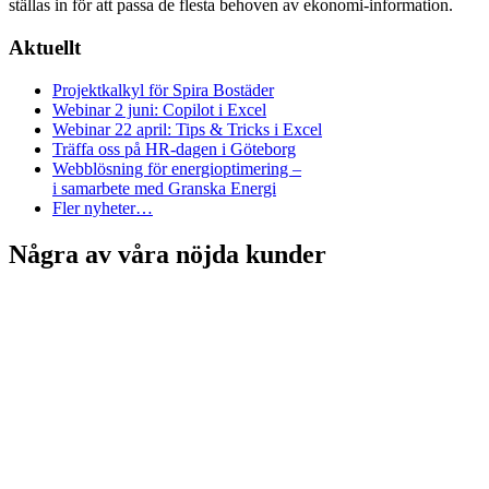
ställas in för att passa de flesta behoven av ekonomi-information.
Aktuellt
Projektkalkyl för Spira Bostäder
Webinar 2 juni: Copilot i Excel
Webinar 22 april: Tips & Tricks i Excel
Träffa oss på HR-dagen i Göteborg
Webblösning för energioptimering –
i samarbete med Granska Energi
Fler nyheter…
Några av våra nöjda kunder