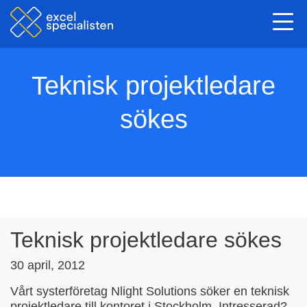
Togg
navi
Teknisk projektledare
sökes
Teknisk projektledare sökes
30 april, 2012
Vårt systerföretag Nlight Solutions söker en teknisk
projektledare till kontoret i Stockholm. Intresserad?