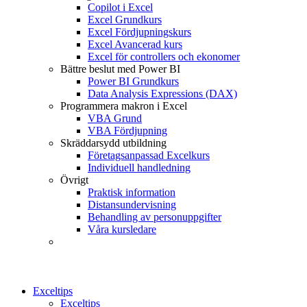
Copilot i Excel
Excel Grundkurs
Excel Fördjupningskurs
Excel Avancerad kurs
Excel för controllers och ekonomer
Bättre beslut med Power BI
Power BI Grundkurs
Data Analysis Expressions (DAX)
Programmera makron i Excel
VBA Grund
VBA Fördjupning
Skräddarsydd utbildning
Företagsanpassad Excelkurs
Individuell handledning
Övrigt
Praktisk information
Distansundervisning
Behandling av personuppgifter
Våra kursledare
Exceltips
Exceltips