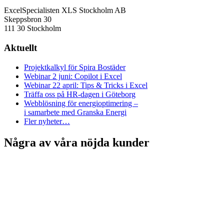
ExcelSpecialisten XLS Stockholm AB
Skeppsbron 30
111 30 Stockholm
Aktuellt
Projektkalkyl för Spira Bostäder
Webinar 2 juni: Copilot i Excel
Webinar 22 april: Tips & Tricks i Excel
Träffa oss på HR-dagen i Göteborg
Webblösning för energioptimering –
i samarbete med Granska Energi
Fler nyheter…
Några av våra nöjda kunder