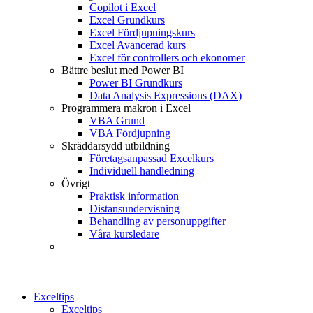
Copilot i Excel
Excel Grundkurs
Excel Fördjupningskurs
Excel Avancerad kurs
Excel för controllers och ekonomer
Bättre beslut med Power BI
Power BI Grundkurs
Data Analysis Expressions (DAX)
Programmera makron i Excel
VBA Grund
VBA Fördjupning
Skräddarsydd utbildning
Företagsanpassad Excelkurs
Individuell handledning
Övrigt
Praktisk information
Distansundervisning
Behandling av personuppgifter
Våra kursledare
Exceltips
Exceltips