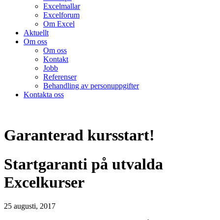
Excelmallar
Excelforum
Om Excel
Aktuellt
Om oss
Om oss
Kontakt
Jobb
Referenser
Behandling av personuppgifter
Kontakta oss
Garanterad kursstart!
Startgaranti på utvalda
Excelkurser
25 augusti, 2017