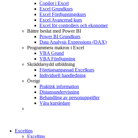
Copilot i Excel
Excel Grundkurs
Excel Fördjupningskurs
Excel Avancerad kurs
Excel för controllers och ekonomer
Bättre beslut med Power BI
Power BI Grundkurs
Data Analysis Expressions (DAX)
Programmera makron i Excel
VBA Grund
VBA Fördjupning
Skräddarsydd utbildning
Företagsanpassad Excelkurs
Individuell handledning
Övrigt
Praktisk information
Distansundervisning
Behandling av personuppgifter
Våra kursledare
Exceltips
Exceltips