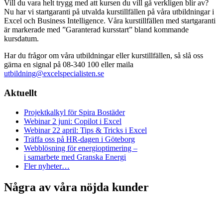
Vill du vara helt trygg med att kursen du vill gå verkligen blir av?
Nu har vi startgaranti på utvalda kurstillfällen på våra utbildningar i
Excel och Business Intelligence. Våra kurstillfällen med startgaranti
är markerade med ”Garanterad kursstart” bland kommande
kursdatum.
Har du frågor om våra utbildningar eller kurstillfällen, så slå oss
gärna en signal på 08-340 100 eller maila
utbildning@excelspecialisten.se
Aktuellt
Projektkalkyl för Spira Bostäder
Webinar 2 juni: Copilot i Excel
Webinar 22 april: Tips & Tricks i Excel
Träffa oss på HR-dagen i Göteborg
Webblösning för energioptimering –
i samarbete med Granska Energi
Fler nyheter…
Några av våra nöjda kunder