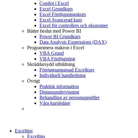
Copilot i Excel
Excel Grundkurs
Excel Fördjupningskurs
Excel Avancerad kurs
Excel för controllers och ekonomer
Bättre beslut med Power BI
Power BI Grundkurs
Data Analysis Expressions (DAX)
Programmera makron i Excel
VBA Grund
VBA Fördjupning
Skräddarsydd utbildning
Företagsanpassad Excelkurs
Individuell handledning
Övrigt
Praktisk information
Distansundervisning
Behandling av personuppgifter
Våra kursledare
Exceltips
Exceltips