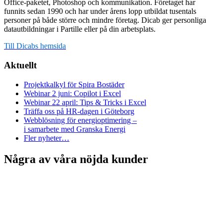
Office-paketet, Photoshop och kommunikation. Företaget har
funnits sedan 1990 och har under årens lopp utbildat tusentals
personer på både större och mindre företag. Dicab ger personliga
datautbildningar i Partille eller på din arbetsplats.
T
ill
Dicabs
hemsida
Aktuellt
Projektkalkyl för Spira Bostäder
Webinar 2 juni: Copilot i Excel
Webinar 22 april: Tips & Tricks i Excel
Träffa oss på HR-dagen i Göteborg
Webblösning för energioptimering –
i samarbete med Granska Energi
Fler nyheter…
Några av våra nöjda kunder