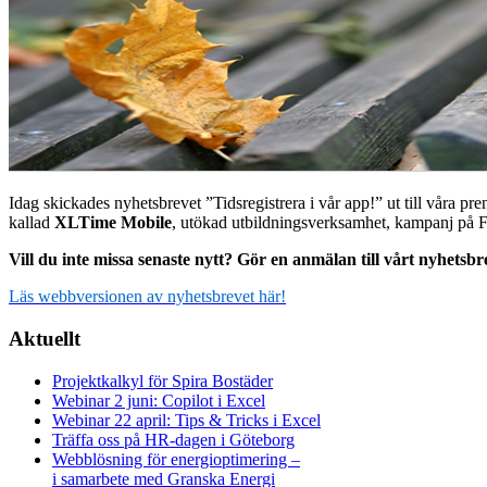
Idag skickades nyhetsbrevet ”Tidsregistrera i vår app!” ut till våra 
kallad
XLTime Mobile
, utökad utbildningsverksamhet, kampanj på
Vill du inte missa senaste nytt? Gör en anmälan till vårt nyhetsb
L
äs
webbversionen
a
v
nyhetsbrevet
här!
Aktuellt
Projektkalkyl för Spira Bostäder
Webinar 2 juni: Copilot i Excel
Webinar 22 april: Tips & Tricks i Excel
Träffa oss på HR-dagen i Göteborg
Webblösning för energioptimering –
i samarbete med Granska Energi