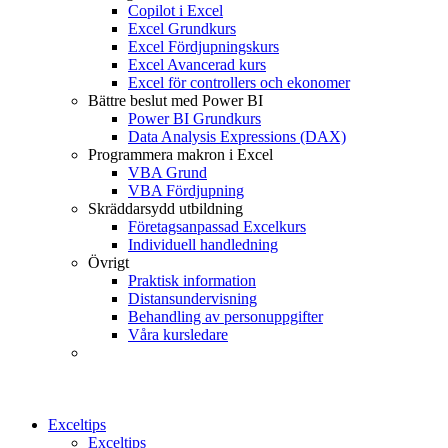
Copilot i Excel
Excel Grundkurs
Excel Fördjupningskurs
Excel Avancerad kurs
Excel för controllers och ekonomer
Bättre beslut med Power BI
Power BI Grundkurs
Data Analysis Expressions (DAX)
Programmera makron i Excel
VBA Grund
VBA Fördjupning
Skräddarsydd utbildning
Företagsanpassad Excelkurs
Individuell handledning
Övrigt
Praktisk information
Distansundervisning
Behandling av personuppgifter
Våra kursledare
Exceltips
Exceltips