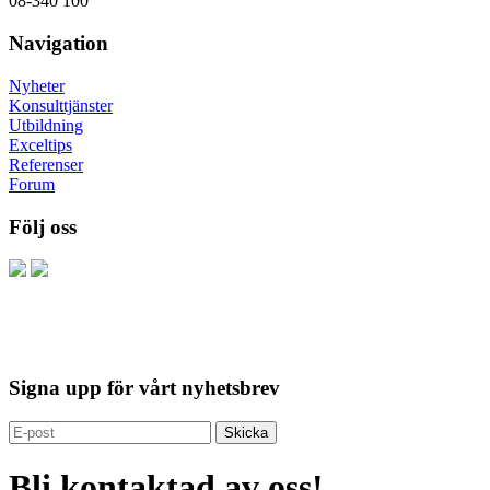
08-340 100
Navigation
Nyheter
Konsulttjänster
Utbildning
Exceltips
Referenser
Forum
Följ oss
Signa upp för vårt nyhetsbrev
Bli kontaktad av oss!