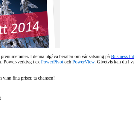
åra prenumeranter. I denna utgåva berättar om vår satsning på
Bus
iness
Int
sk. Power-verktyg t ex
PowerPivot
och
PowerView
. Givetvis kan du i v
 vinn fina priser, ta chansen!
!