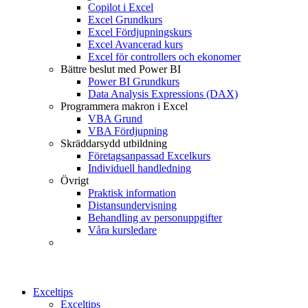
Copilot i Excel
Excel Grundkurs
Excel Fördjupningskurs
Excel Avancerad kurs
Excel för controllers och ekonomer
Bättre beslut med Power BI
Power BI Grundkurs
Data Analysis Expressions (DAX)
Programmera makron i Excel
VBA Grund
VBA Fördjupning
Skräddarsydd utbildning
Företagsanpassad Excelkurs
Individuell handledning
Övrigt
Praktisk information
Distansundervisning
Behandling av personuppgifter
Våra kursledare
Exceltips
Exceltips