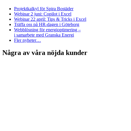
Projektkalkyl för Spira Bostäder
Webinar 2 juni: Copilot i Excel
Webinar 22 april: Tips & Tricks i Excel
Träffa oss på HR-dagen i Göteborg
Webblösning för energioptimering –
i samarbete med Granska Energi
Fler nyheter…
Några av våra nöjda kunder