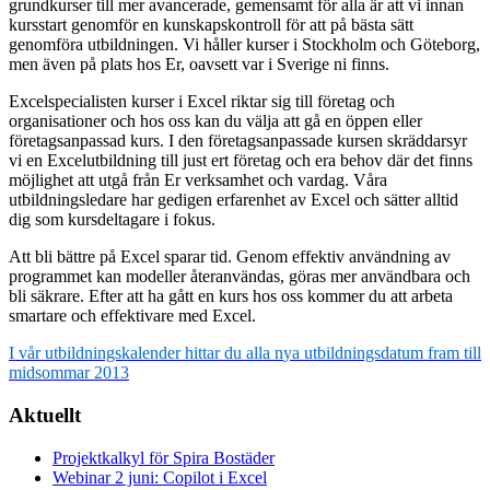
grundkurser till mer avancerade, gemensamt för alla är att vi innan
kursstart genomför en kunskapskontroll för att på bästa sätt
genomföra utbildningen. Vi håller kurser i Stockholm och Göteborg,
men även på plats hos Er, oavsett var i Sverige ni finns.
Excelspecialisten kurser i Excel riktar sig till företag och
organisationer och hos oss kan du välja att gå en öppen eller
företagsanpassad kurs. I den företagsanpassade kursen skräddarsyr
vi en Excelutbildning till just ert företag och era behov där det finns
möjlighet att utgå från Er verksamhet och vardag. Våra
utbildningsledare har gedigen erfarenhet av Excel och sätter alltid
dig som kursdeltagare i fokus.
Att bli bättre på Excel sparar tid. Genom effektiv användning av
programmet kan modeller återanvändas, göras mer användbara och
bli säkrare. Efter att ha gått en kurs hos oss kommer du att arbeta
smartare och effektivare med Excel.
I
vår
ut
bildningskalender
hit
tar
d
u
a
lla
n
ya
u
tbildningsdatum
f
ram
t
ill
midsommar
2013
Aktuellt
Projektkalkyl för Spira Bostäder
Webinar 2 juni: Copilot i Excel