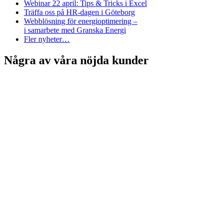
Webinar 22 april: Tips & Tricks i Excel
Träffa oss på HR-dagen i Göteborg
Webblösning för energioptimering –
i samarbete med Granska Energi
Fler nyheter…
Några av våra nöjda kunder