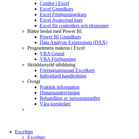
Copilot i Excel
Excel Grundkurs
Excel Fördjupningskurs
Excel Avancerad kurs
Excel för controllers och ekonomer
Bättre beslut med Power BI
Power BI Grundkurs
Data Analysis Expressions (DAX)
Programmera makron i Excel
VBA Grund
VBA Fördjupning
Skräddarsydd utbildning
Företagsanpassad Excelkurs
Individuell handledning
Övrigt
Praktisk information
Distansundervisning
Behandling av personuppgifter
Våra kursledare
Exceltips
Exceltips