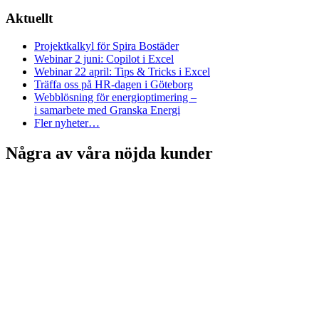
Aktuellt
Projektkalkyl för Spira Bostäder
Webinar 2 juni: Copilot i Excel
Webinar 22 april: Tips & Tricks i Excel
Träffa oss på HR-dagen i Göteborg
Webblösning för energioptimering –
i samarbete med Granska Energi
Fler nyheter…
Några av våra nöjda kunder