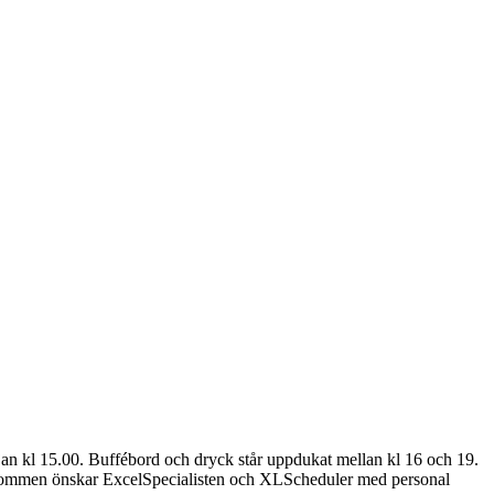
örjan kl 15.00. Buffébord och dryck står uppdukat mellan kl 16 och 19.
 välkommen önskar ExcelSpecialisten och XLScheduler med personal