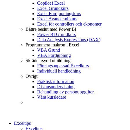
Copilot i Excel
Excel Grundkurs
Excel Fördjupningskurs
Excel Avancerad kurs
Excel för controllers och ekonomer
Bättre beslut med Power BI
Power BI Grundkurs
Data Analysis Expressions (DAX)
Programmera makron i Excel
VBA Grund
VBA Fördjupning
Skräddarsydd utbildning
Företagsanpassad Excelkurs
Individuell handledning
Övrigt
Praktisk information
Distansundervisning
Behandling av personuppgifter
Våra kursledare
Exceltips
Exceltips