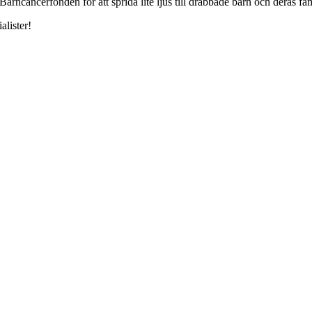
ll Barncancerfonden för att sprida lite ljus till drabbade barn och deras fam
alister!