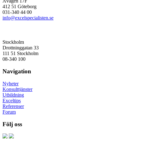
Åvägen 17F
412 51 Göteborg
031-340 44 00
info@excelspecialisten.se
Stockholm
Drottninggatan 33
111 51 Stockholm
08-340 100
Navigation
Nyheter
Konsulttjänster
Utbildning
Exceltips
Referenser
Forum
Följ oss