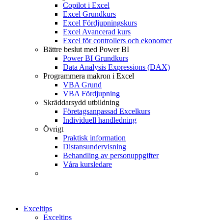
Copilot i Excel
Excel Grundkurs
Excel Fördjupningskurs
Excel Avancerad kurs
Excel för controllers och ekonomer
Bättre beslut med Power BI
Power BI Grundkurs
Data Analysis Expressions (DAX)
Programmera makron i Excel
VBA Grund
VBA Fördjupning
Skräddarsydd utbildning
Företagsanpassad Excelkurs
Individuell handledning
Övrigt
Praktisk information
Distansundervisning
Behandling av personuppgifter
Våra kursledare
Exceltips
Exceltips