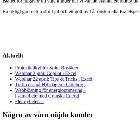
Istället för julgåvor till våra kunder har vi valt att skänka ett bidrag ti
En riktigt god och fridfull jul och ett gott nytt år önskar alla Excelspeci
Aktuellt
Projektkalkyl för Spira Bostäder
Webinar 2 juni: Copilot i Excel
Webinar 22 april: Tips & Tricks i Excel
Träffa oss på HR-dagen i Göteborg
Webblösning för energioptimering –
i samarbete med Granska Energi
Fler nyheter…
Några av våra nöjda kunder