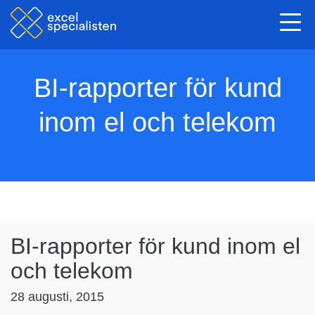
Togg
navi
BI-rapporter för kund
inom el och telekom
BI-rapporter för kund inom el
och telekom
28 augusti, 2015