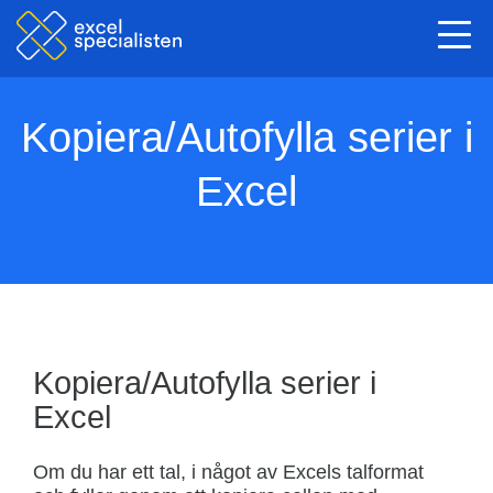
Togg
navi
Kopiera/Autofylla serier i
Excel
Kopiera/Autofylla serier i
Excel
Om du har ett tal, i något av Excels talformat