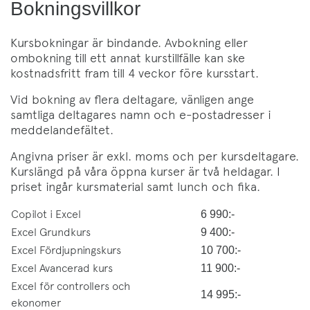
Bokningsvillkor
Kursbokningar är bindande. Avbokning eller
ombokning till ett annat kurstillfälle kan ske
kostnadsfritt fram till 4 veckor före kursstart.
Vid bokning av flera deltagare, vänligen ange
samtliga deltagares namn och e-postadresser i
meddelandefältet.
Angivna priser är exkl. moms och per kursdeltagare.
Kurslängd på våra öppna kurser är två heldagar. I
priset ingår kursmaterial samt lunch och fika.
Copilot i Excel
6 990:-
Excel Grundkurs
9 400:-
Excel Fördjupningskurs
10 700:-
Excel Avancerad kurs
11 900:-
Excel för controllers och
14 995:-
ekonomer