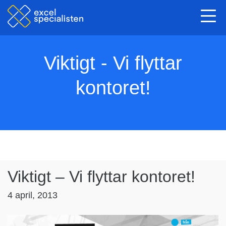
Togg
navi
Viktigt - Vi flyttar
kontoret!
Viktigt – Vi flyttar kontoret!
4 april, 2013