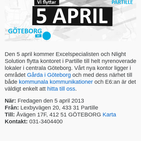
Den 5 april kommer Excelspecialisten och Nlight
Solution flytta kontoret i Partille till helt nyrenoverade
lokaler i centrala Göteborg. Vårt nya kontor ligger i
området
Gå
rda
i
Göteborg
och med dess närhet till
både
ko
mmunala
kommunikationer
och E6:an är det
väldigt enkelt att
h
itta
till
oss
.
När:
Fredagen den 5 april 2013
Från:
Lexbyvägen 20, 433 31 Partille
Till:
Åvägen 17F, 412 51 GÖTEBORG
Karta
Kontakt:
031-3404400