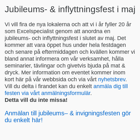
Jubileums- & inflyttningsfest i maj
Vi vill fira de nya lokalerna och att vi i år fyller 20 år
som Excelspecialist genom att anordna en
jubileums- och inflyttningsfest i slutet av maj. Det
kommer att vara öppet hus under hela festdagen
och senare på eftermiddagen och kvällen kommer vi
bland annat informera om vår verksamhet, hålla
seminarier, tävlingar och givetvis bjuda på mat &
dryck. Mer information om eventet kommer inom
kort här på vår webbsida och via vårt
nyhetsbrev
.
Vill du delta i firandet kan du enkelt
a
nmäla
d
ig
t
ill
f
esten
via vårt anmälningsformulär
.
Detta vill du inte missa!
An
mälan
t
ill
jubileums
–
&
invigni
ngsfesten
g
ör
d
u
e
nkelt
här!