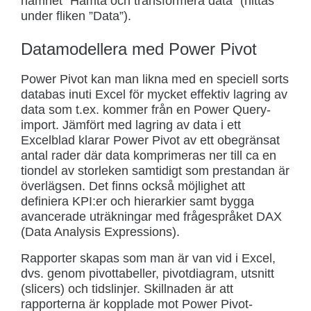
namnet ”Hämta och transformera data” (hittas
under fliken ”Data”).
Datamodellera med Power Pivot
Power Pivot kan man likna med en speciell sorts
databas inuti Excel för mycket effektiv lagring av
data som t.ex. kommer från en Power Query-
import. Jämfört med lagring av data i ett
Excelblad klarar Power Pivot av ett obegränsat
antal rader där data komprimeras ner till ca en
tiondel av storleken samtidigt som prestandan är
överlägsen. Det finns också möjlighet att
definiera KPI:er och hierarkier samt bygga
avancerade uträkningar med frågespråket DAX
(Data Analysis Expressions).
Rapporter skapas som man är van vid i Excel,
dvs. genom pivottabeller, pivotdiagram, utsnitt
(slicers) och tidslinjer. Skillnaden är att
rapporterna är kopplade mot Power Pivot-