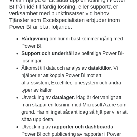
Vi kan hjälpa er att sätta upp en lösning i Power
BI från idé till färdig lösning, eller supporta er
verksamhet med punktinsatser vid behov.
Tjänster som Excelspecialisten erbjuder inom
Power BI är bl.a. följande:
Rådgivning
om hur ni bäst kommer igång med
Power BI.
Support och underhåll
av befintliga Power BI-
lösningar.
Åtkomst till data och analys av
datakällor
. Vi
hjälper er att koppla Power BI mot ert
affärssystem, Excelfiler, lönesystem och andra
typer av källor.
Utveckling av
datalager
. Idag är det vanligt att
man skapar en lösning med Microsoft Azure som
grund. Har ni inget sådant idag så hjälper vi er att
sätta upp detta.
Utveckling av
rapporter och dashboards
i
Power BI och publicering av rapporter i Power